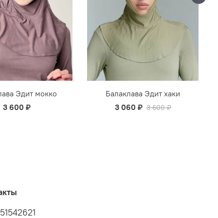
лава Эдит мокко
Балаклава Эдит хаки
3 600 ₽
3 060 ₽
3 600 ₽
акты
51542621