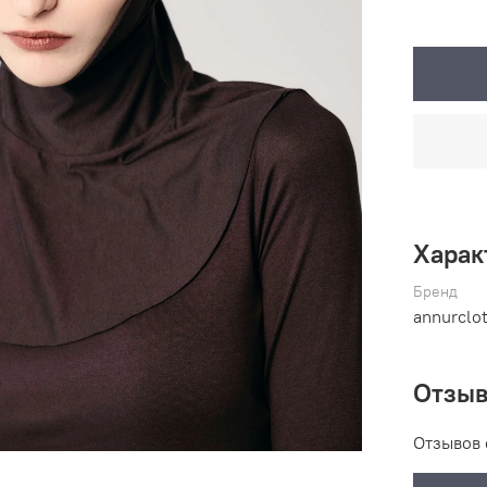
Харак
Бренд
annurclo
Отзы
Отзывов 