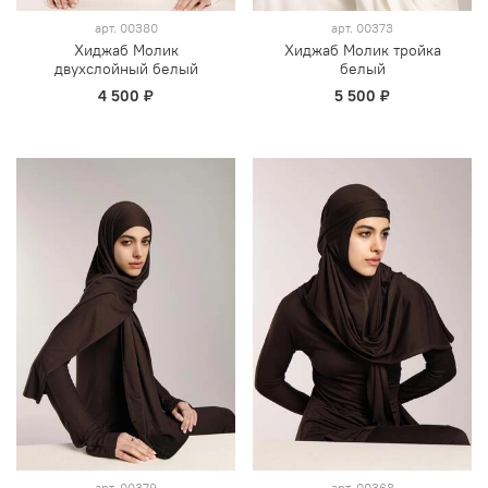
арт.
00380
арт.
00373
Хиджаб Молик
Хиджаб Молик тройка
двухслойный белый
белый
4 500 ₽
5 500 ₽
арт.
00379
арт.
00368