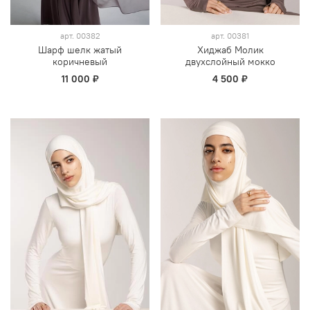
арт.
00382
арт.
00381
Шарф шелк жатый
Хиджаб Молик
коричневый
двухслойный мокко
11 000 ₽
4 500 ₽