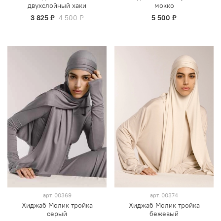
двухслойный хаки
мокко
3 825 ₽
4 500 ₽
5 500 ₽
арт.
00369
арт.
00374
Хиджаб Молик тройка
Хиджаб Молик тройка
серый
бежевый