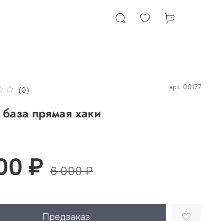
арт.
00177
(0)
база прямая хаки
00 ₽
6 000 ₽
Предзаказ