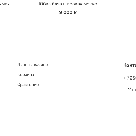
ямая
Юбка база широкая мокко
9 000 ₽
Личный кабинет
Конт
Корзина
+799
Сравнение
г Мос