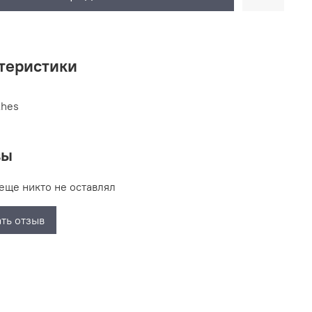
теристики
thes
вы
еще никто не оставлял
ть отзыв