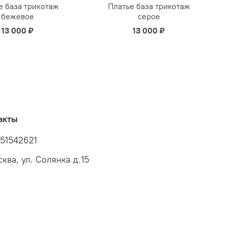
е база трикотаж
Платье база трикотаж
бежевое
серое
13 000 ₽
13 000 ₽
акты
51542621
ква, ул. Солянка д.15