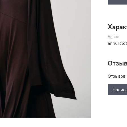
Харак
Бренд
annurclo
Отзы
Отзывов 
Написа