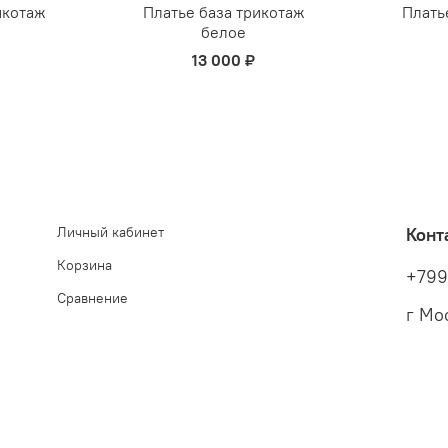
икотаж
Платье база трикотаж
Плать
белое
13 000 ₽
Личный кабинет
Конт
Корзина
+799
Сравнение
г Мос