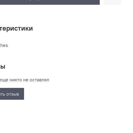
теристики
thes
вы
еще никто не оставлял
ть отзыв