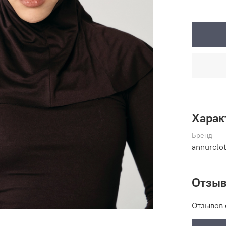
Харак
Бренд
annurclo
Отзы
Отзывов 