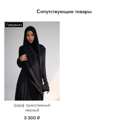
Низ шапочки покрывает ключицы и плечи, поэтому с
Сопутствующие товары
ней можно надеть более широкий вырез платья и блузы
и не волноваться об открытии аурата.
Предзаказ
Мы изготавливаем свой трикотаж, он упругий,
натуральный, дышащий и качественный.
Черный цвет- это классика, элегантный и
самодостаточный, самый желательный цвет хиджаба
мусульманки
В тон к балаклаве можно приобрести наш трикотажный
шарф, чтобы хиджаб смотрелся гармонично
Шарф трикотажный
черный
3 300 ₽