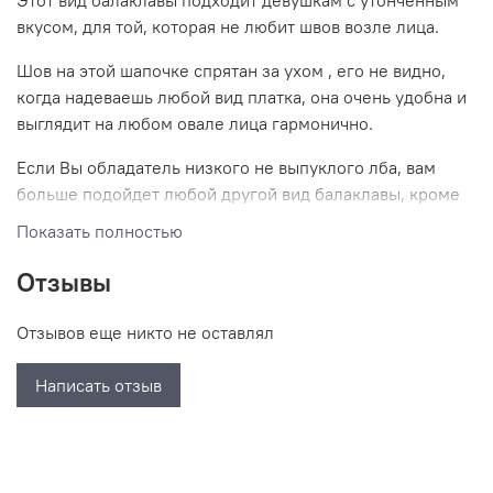
Этот вид балаклавы подходит девушкам с утонченным
вкусом, для той, которая не любит швов возле лица.
Шов на этой шапочке спрятан за ухом , его не видно,
когда надеваешь любой вид платка, она очень удобна и
выглядит на любом овале лица гармонично.
Если Вы обладатель низкого не выпуклого лба, вам
больше подойдет любой другой вид балаклавы, кроме
без шва и двухслойной, ибо они могут не прилегать на
Показать полностью
лбу плотно.
Отзывы
В шапочку без шва удобно заправлять шелковый шарф и
любой другой ваш шарф, но надежнее заправлять в
Отзывов еще никто не оставлял
классическую и утонченную , они держат лучше из-за
того, что там есть шов.
Написать отзыв
Если вы носите шапочку в комплекте с нашим шарфом,
либо любым другим трикотажным, не заправляя- то это
самый утонченный вид хиджаба.